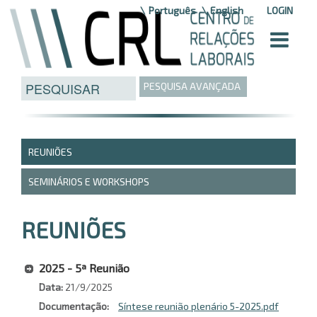
Saltar para o conteúdo
Português
English
LOGIN
PESQUISA AVANÇADA
REUNIÕES
SEMINÁRIOS E WORKSHOPS
REUNIÕES
2025 - 5ª Reunião
Data
21/9/2025
Documentação
Síntese reunião plenário 5-2025.pdf