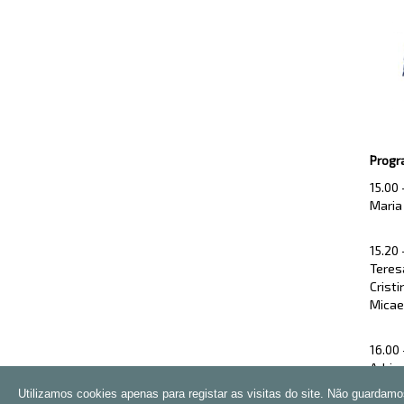
Prog
15.00
Maria
15.20
Teres
Crist
Micael
16.00
Adria
Utilizamos cookies apenas para registar as visitas do site. Não guardam