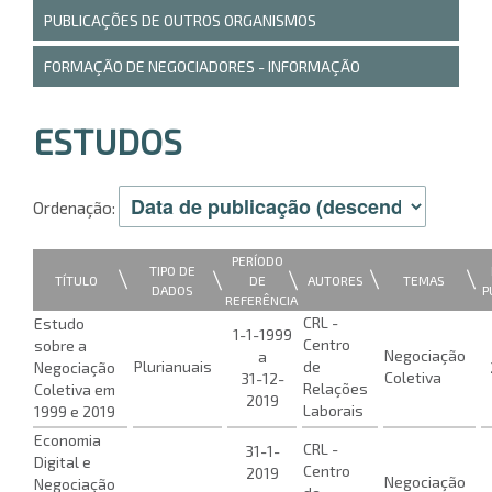
PUBLICAÇÕES DE OUTROS ORGANISMOS
FORMAÇÃO DE NEGOCIADORES - INFORMAÇÃO
ESTUDOS
Ordenação:
PERÍODO
TIPO DE
|
|
|
|
|
TÍTULO
AUTORES
TEMAS
DE
DADOS
P
REFERÊNCIA
CRL -
Estudo
1-1-1999
Centro
sobre a
Negociação
a
Plurianuais
de
Negociação
Coletiva
31-12-
Relações
Coletiva em
2019
Laborais
1999 e 2019
Economia
CRL -
31-1-
Digital e
Centro
2019
Negociação
Negociação