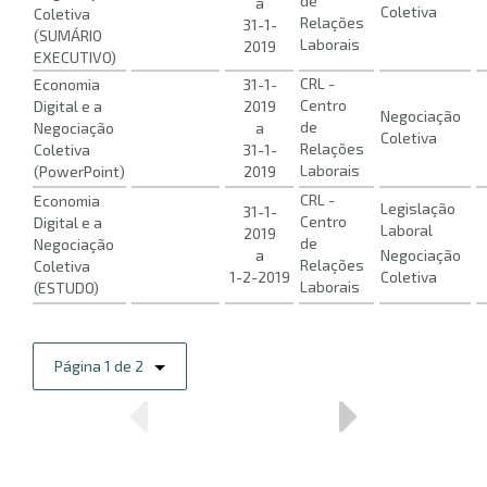
de
a
Coletiva
Coletiva
Relações
31-1-
(SUMÁRIO
Laborais
2019
EXECUTIVO)
CRL -
Economia
31-1-
Centro
Digital e a
2019
Negociação
de
Negociação
a
Coletiva
Relações
Coletiva
31-1-
Laborais
(PowerPoint)
2019
CRL -
Economia
Legislação
31-1-
Centro
Digital e a
Laboral
2019
de
Negociação
a
Negociação
Relações
Coletiva
1-2-2019
Coletiva
Laborais
(ESTUDO)
Página 1 de 2