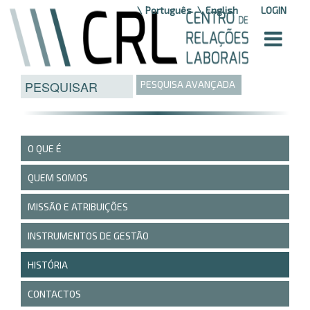
Saltar para o conteúdo
Português
English
LOGIN
PESQUISA AVANÇADA
O QUE É
QUEM SOMOS
MISSÃO E ATRIBUIÇÕES
INSTRUMENTOS DE GESTÃO
HISTÓRIA
CONTACTOS