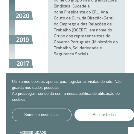
Sindicais. Sucede à
nona Presidente do CRL, Ana
2020
Couto de Olim,
da Direção-Geral
do Emprego e das Relações de
Trabalho (DGERT), em nome do
Grupo dos representantes do
2019
Governo Português (Ministério do
Trabalho, Solidariedade e
Segurança Social)
.
2017
Utilizamos cookies apenas para registar as visitas do site. Não
2016
guardamos dados pessoais.
Ao prosseguir, concorda com a nossa política de utilização de
cookies.
2015
Somente essenciais
Aceitar todos
CONTACTOS
MAPA DO SITE
AVISOS LEGAIS
ACESSIBILIDADE