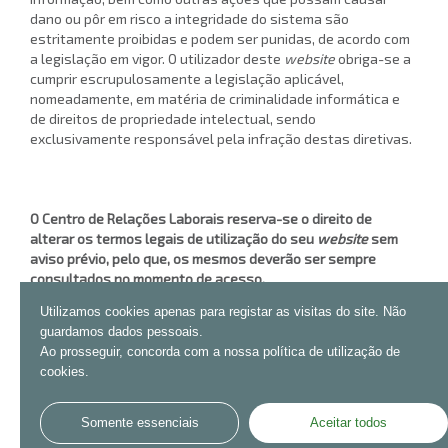
dano ou pôr em risco a integridade do sistema são
estritamente proibidas e podem ser punidas, de acordo com
a legislação em vigor. O utilizador deste
website
obriga-se a
cumprir escrupulosamente a legislação aplicável,
nomeadamente, em matéria de criminalidade informática e
de direitos de propriedade intelectual, sendo
exclusivamente responsável pela infração destas diretivas.
O Centro de Relações Laborais reserva-se o direito de
alterar os termos legais de utilização do seu
website
sem
aviso prévio, pelo que, os mesmos deverão ser sempre
consultados no momento de acesso.
Utilizamos cookies apenas para registar as visitas do site. Não
guardamos dados pessoais.
Ao prosseguir, concorda com a nossa política de utilização de
cookies.
Somente essenciais
Aceitar todos
CONTACTOS
MAPA DO SITE
AVISOS LEGAIS