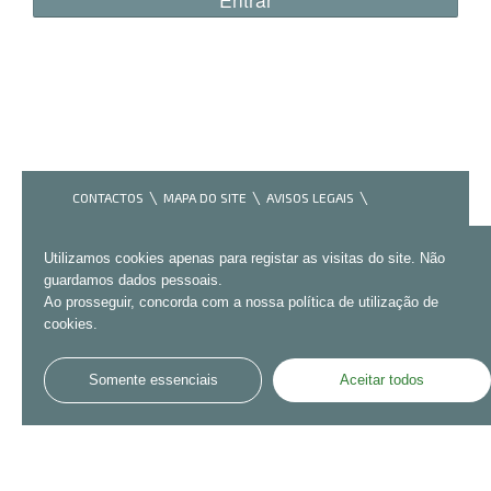
CONTACTOS
MAPA DO SITE
AVISOS LEGAIS
ACESSIBILIDADE
Utilizamos cookies apenas para registar as visitas do site. Não
guardamos dados pessoais.
Ao prosseguir, concorda com a nossa política de utilização de
cookies.
Somente essenciais
Aceitar todos