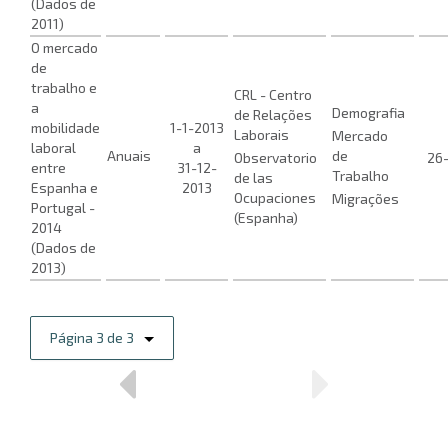
(Dados de
2011)
O mercado
de
trabalho e
CRL - Centro
a
Demografia
de Relações
mobilidade
1-1-2013
Laborais
Mercado
laboral
a
Anuais
de
Observatorio
26
entre
31-12-
Trabalho
de las
Espanha e
2013
Ocupaciones
Migrações
Portugal -
(Espanha)
2014
(Dados de
2013)
Página 3 de 3