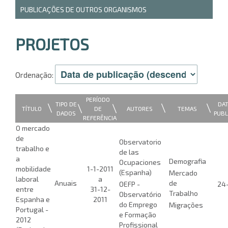
PUBLICAÇÕES DE OUTROS ORGANISMOS
PROJETOS
Ordenação:
PERÍODO
TIPO DE
DAT
|
|
|
|
|
TÍTULO
AUTORES
TEMAS
DE
DADOS
PUBL
REFERÊNCIA
O mercado
de
Observatorio
trabalho e
de las
a
Demografia
Ocupaciones
mobilidade
1-1-2011
(Espanha)
Mercado
laboral
a
Anuais
de
OEFP -
24
entre
31-12-
Trabalho
Observatório
Espanha e
2011
do Emprego
Migrações
Portugal -
e Formação
2012
Profissional