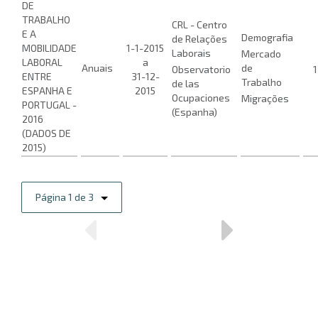
DE
TRABALHO
CRL - Centro
E A
Demografia
de Relações
MOBILIDADE
1-1-2015
Laborais
Mercado
LABORAL
a
Anuais
de
Observatorio
1
ENTRE
31-12-
Trabalho
de las
ESPANHA E
2015
Ocupaciones
Migrações
PORTUGAL -
(Espanha)
2016
(DADOS DE
2015)
Página 1 de 3