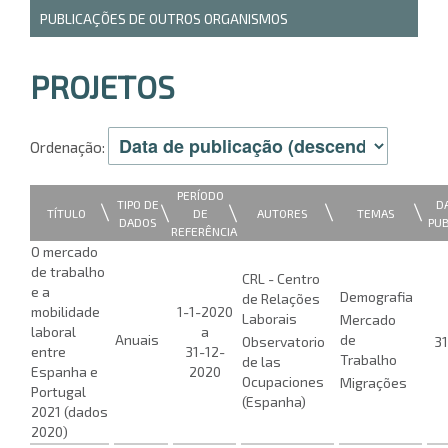
PUBLICAÇÕES DE OUTROS ORGANISMOS
PROJETOS
Ordenação:
PERÍODO
TIPO DE
D
|
|
|
|
|
TÍTULO
AUTORES
TEMAS
DE
DADOS
PU
REFERÊNCIA
O mercado
de trabalho
CRL - Centro
e a
Demografia
de Relações
mobilidade
1-1-2020
Laborais
Mercado
laboral
a
Anuais
de
Observatorio
31
entre
31-12-
Trabalho
de las
Espanha e
2020
Ocupaciones
Migrações
Portugal
(Espanha)
2021 (dados
2020)