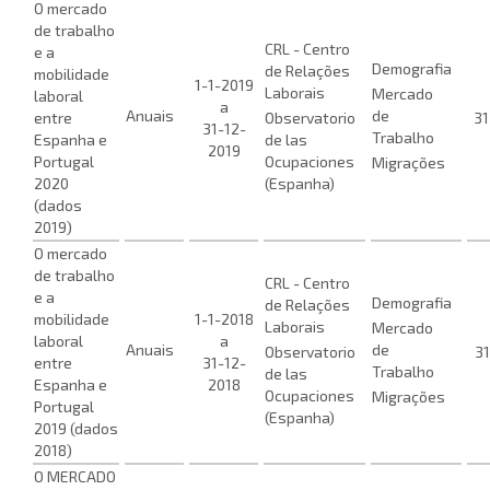
O mercado
de trabalho
CRL - Centro
e a
Demografia
de Relações
mobilidade
1-1-2019
Laborais
Mercado
laboral
a
Anuais
de
entre
Observatorio
31
31-12-
Trabalho
Espanha e
de las
2019
Portugal
Ocupaciones
Migrações
2020
(Espanha)
(dados
2019)
O mercado
de trabalho
CRL - Centro
e a
Demografia
de Relações
mobilidade
1-1-2018
Laborais
Mercado
laboral
a
Anuais
de
Observatorio
31
entre
31-12-
Trabalho
de las
Espanha e
2018
Ocupaciones
Migrações
Portugal
(Espanha)
2019 (dados
2018)
O MERCADO