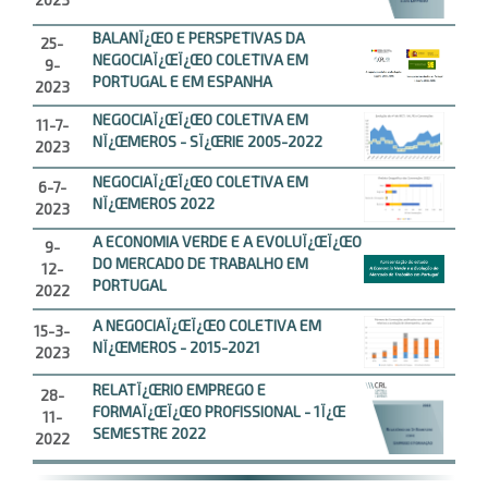
BALANÏ¿ŒO E PERSPETIVAS DA
25-
NEGOCIAÏ¿ŒÏ¿ŒO COLETIVA EM
9-
PORTUGAL E EM ESPANHA
2023
NEGOCIAÏ¿ŒÏ¿ŒO COLETIVA EM
11-7-
NÏ¿ŒMEROS - SÏ¿ŒRIE 2005-2022
2023
NEGOCIAÏ¿ŒÏ¿ŒO COLETIVA EM
6-7-
NÏ¿ŒMEROS 2022
2023
A ECONOMIA VERDE E A EVOLUÏ¿ŒÏ¿ŒO
9-
DO MERCADO DE TRABALHO EM
12-
PORTUGAL
2022
A NEGOCIAÏ¿ŒÏ¿ŒO COLETIVA EM
15-3-
NÏ¿ŒMEROS - 2015-2021
2023
RELATÏ¿ŒRIO EMPREGO E
28-
FORMAÏ¿ŒÏ¿ŒO PROFISSIONAL - 1Ï¿Œ
11-
SEMESTRE 2022
2022