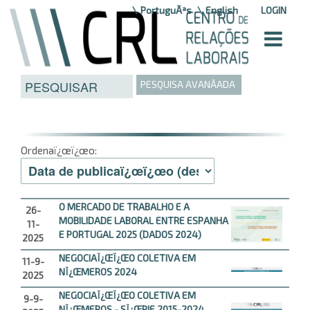
Saltar para o conteÃºdo
PortuguÃªs
English
LOGIN
PESQUISA AVANÃADA
Ordenaï¿œï¿œo:
O MERCADO DE TRABALHO E A
26-
MOBILIDADE LABORAL ENTRE ESPANHA
11-
E PORTUGAL 2025 (DADOS 2024)
2025
NEGOCIAÏ¿ŒÏ¿ŒO COLETIVA EM
11-9-
NÏ¿ŒMEROS 2024
2025
NEGOCIAÏ¿ŒÏ¿ŒO COLETIVA EM
9-9-
NÏ¿ŒMEROS - SÏ¿ŒRIE 2015-2024