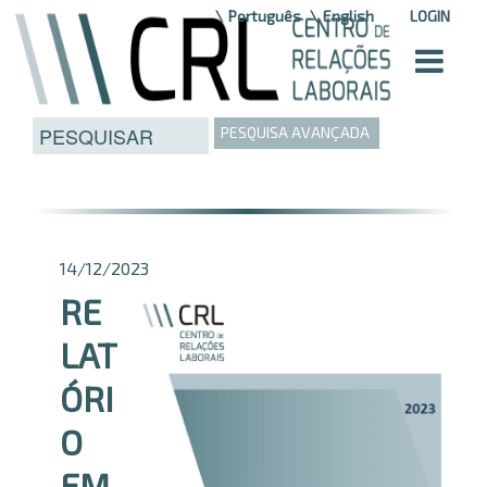
Saltar para o conteúdo
Português
English
LOGIN
PESQUISA AVANÇADA
14/12/2023
RE
LAT
ÓRI
O
EM