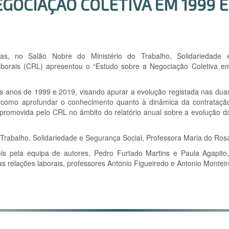
GOCIAÇÃO COLETIVA EM 1999 E
s, no Salão Nobre do Ministério do Trabalho, Solidariedade 
aborais (CRL) apresentou o “Estudo sobre a Negociação Coletiva e
os anos de 1999 e 2019, visando apurar a evolução registada nas dua
 como aprofundar o conhecimento quanto à dinâmica da contrataçã
 promovida pelo CRL no âmbito do relatório anual sobre a evolução d
o Trabalho, Solidariedade e Segurança Social, Professora Maria do Ro
is pela equipa de autores, Pedro Furtado Martins e Paula Agapit
as relações laborais, professores Antonio Figueiredo e Antonio Montei