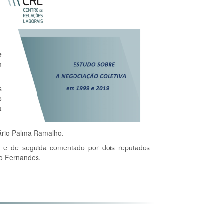
e
m
s
o
a
sário Palma Ramalho.
o, e de seguida comentado por dois reputados
ro Fernandes.